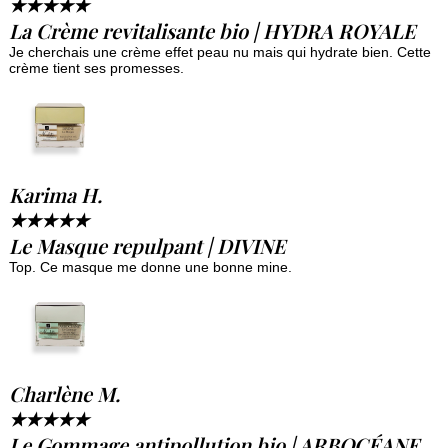
★
★
★
★
★
La Crème revitalisante bio | HYDRA ROYALE
Je cherchais une crème effet peau nu mais qui hydrate bien. Cette
crème tient ses promesses.
Karima H.
★
★
★
★
★
Le Masque repulpant | DIVINE
Top. Ce masque me donne une bonne mine.
Charlène M.
★
★
★
★
★
Le Gommage antipollution bio | ARBOCÉANE