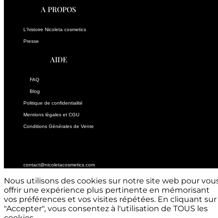
A PROPOS
L'histoire Nicoleta cosmetics
Presse
AIDE
FAQ
Blog
Politique de confidentialité
Mentions légales et CGU
Conditions Générales de Vente
CONTACTEZ-NOUS
contact@nicoletacosmetics.com
Nous utilisons des cookies sur notre site web pour vou
offrir une expérience plus pertinente en mémorisant
vos préférences et vos visites répétées. En cliquant sur
"Accepter", vous consentez à l'utilisation de TOUS les
cookies.