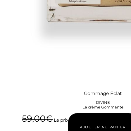
Gommage Éclat
DIVINE
La crème Gommante
59,00
€
Le prix initial était : 59,00€.
45,00
€
L
AJOUTER AU PANIER