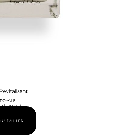
vitalisant
ROYALE
douceur bio
00
€
AU PANIER