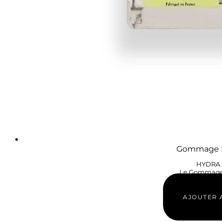
Gommage Re
HYDRA 
Le Gommage 
38,
AJOUTER 