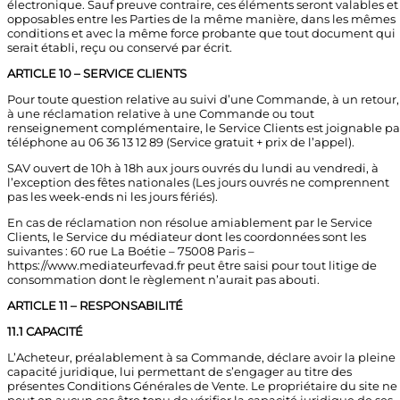
électronique. Sauf preuve contraire, ces éléments seront valables et
opposables entre les Parties de la même manière, dans les mêmes
conditions et avec la même force probante que tout document qui
serait établi, reçu ou conservé par écrit.
ARTICLE 10 – SERVICE CLIENTS
Pour toute question relative au suivi d’une Commande, à un retour,
à une réclamation relative à une Commande ou tout
renseignement complémentaire, le Service Clients est joignable pa
téléphone au 06 36 13 12 89 (Service gratuit + prix de l’appel).
SAV ouvert de 10h à 18h aux jours ouvrés du lundi au vendredi, à
l’exception des fêtes nationales (Les jours ouvrés ne comprennent
pas les week-ends ni les jours fériés).
En cas de réclamation non résolue amiablement par le Service
Clients, le Service du médiateur dont les coordonnées sont les
suivantes : 60 rue La Boétie – 75008 Paris –
https://www.mediateurfevad.fr
peut être saisi pour tout litige de
consommation dont le règlement n’aurait pas abouti.
ARTICLE 11 – RESPONSABILITÉ
11.1 CAPACITÉ
L’Acheteur, préalablement à sa Commande, déclare avoir la pleine
capacité juridique, lui permettant de s’engager au titre des
présentes Conditions Générales de Vente. Le propriétaire du site ne
peut en aucun cas être tenu de vérifier la capacité juridique de ses