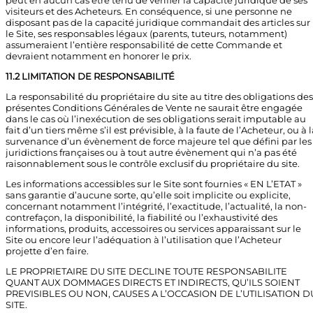
visiteurs et des Acheteurs. En conséquence, si une personne ne
disposant pas de la capacité juridique commandait des articles sur
le Site, ses responsables légaux (parents, tuteurs, notamment)
assumeraient l’entière responsabilité de cette Commande et
devraient notamment en honorer le prix.
11.2 LIMITATION DE RESPONSABILITÉ
La responsabilité du propriétaire du site au titre des obligations des
présentes Conditions Générales de Vente ne saurait être engagée
dans le cas où l’inexécution de ses obligations serait imputable au
fait d’un tiers même s’il est prévisible, à la faute de l’Acheteur, ou à 
survenance d’un évènement de force majeure tel que défini par les
juridictions françaises ou à tout autre évènement qui n’a pas été
raisonnablement sous le contrôle exclusif du propriétaire du site.
Les informations accessibles sur le Site sont fournies « EN L’ETAT »
sans garantie d’aucune sorte, qu’elle soit implicite ou explicite,
concernant notamment l’intégrité, l’exactitude, l’actualité, la non-
contrefaçon, la disponibilité, la fiabilité ou l’exhaustivité des
informations, produits, accessoires ou services apparaissant sur le
Site ou encore leur l’adéquation à l’utilisation que l’Acheteur
projette d’en faire.
LE PROPRIETAIRE DU SITE DECLINE TOUTE RESPONSABILITE
QUANT AUX DOMMAGES DIRECTS ET INDIRECTS, QU’ILS SOIENT
PREVISIBLES OU NON, CAUSES A L’OCCASION DE L’UTILISATION D
SITE.